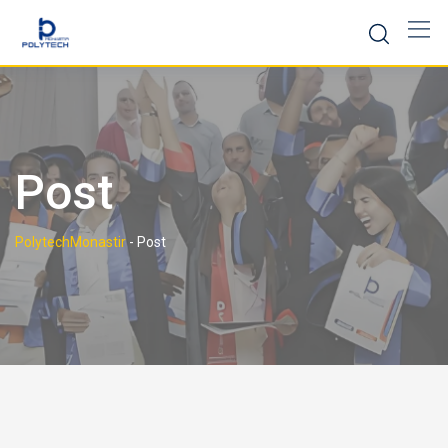
Post
PolytechMonastir
-
Post