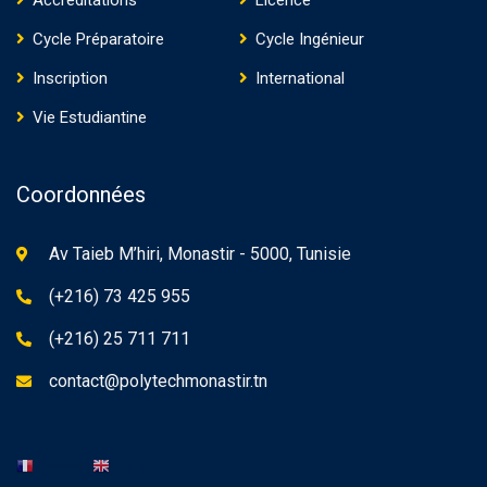
Accréditations
Licence
Cycle Préparatoire
Cycle Ingénieur
Inscription
International
Vie Estudiantine
Coordonnées
Av Taieb M’hiri, Monastir - 5000, Tunisie
(+216) 73 425 955
(+216) 25 711 711
contact@polytechmonastir.tn
Français
English