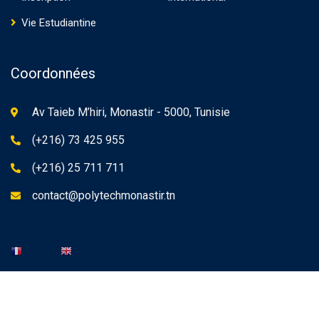
Vie Estudiantine
Coordonnées
Av Taieb M’hiri, Monastir - 5000, Tunisie
(+216) 73 425 955
(+216) 25 711 711
contact@polytechmonastir.tn
Français
English
© PolytechMonastir 2025. Designed and Developed by
Maps-IT