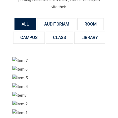
printing.Phasellus enim libero, blandit vel sapien
vita their.
ALL
AUDITORIAM
ROOM
CAMPUS
CLASS
LIBRARY