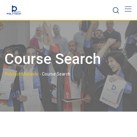
Course Search
PolytechMonastir
-
Course Search