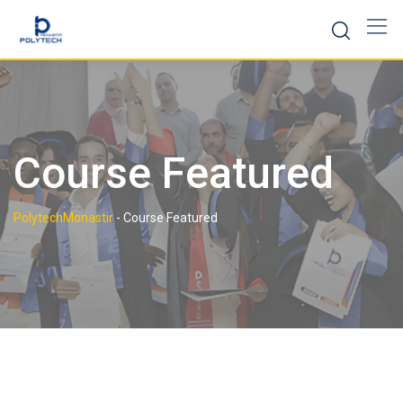
Course Featured
PolytechMonastir
-
Course Featured