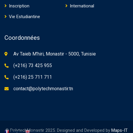
Inscription
International
Vie Estudiantine
Coordonnées
Av Taieb M’hiri, Monastir - 5000, Tunisie
(+216) 73 425 955
(+216) 25 711 711
contact@polytechmonastir.tn
© PolytechMonastir 2025. Designed and Developed by
Maps-IT
Français
English