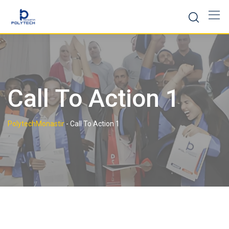
Call To Action 1
PolytechMonastir
-
Call To Action 1