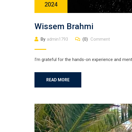
2024
Wissem Brahmi
By
admin1793
(0)
Comment
I’m grateful for the hands-on experience and men
READ MORE