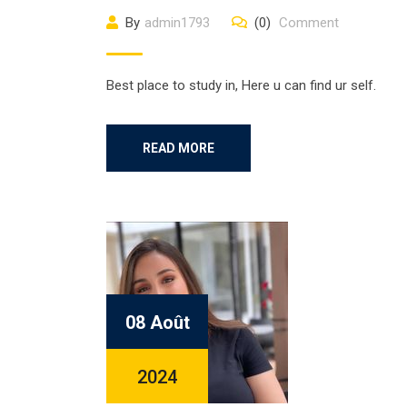
By
admin1793
(0)
Comment
Best place to study in, Here u can find ur self.
READ MORE
08 Août
2024