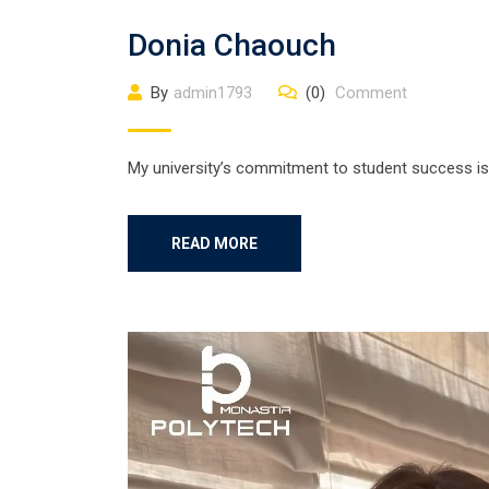
Donia Chaouch
By
admin1793
(0)
Comment
My university’s commitment to student success is
READ MORE