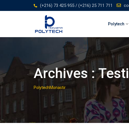
Skip
(+216) 73 425 955 / (+216) 25 711 711
co
to
content
Polytech
Archives :
Test
PolytechMonastir