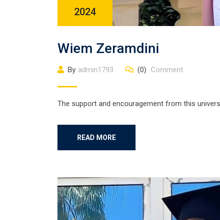
2024
Wiem Zeramdini
By
admin1793
(0)
Comment
The support and encouragement from this universi
READ MORE